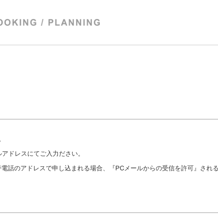
。
るメールアドレスにてご入力ださい。
nk.ne.jp等の携帯電話のアドレスで申し込まれる場合、『PCメールからの受信を許可』されるか、メ