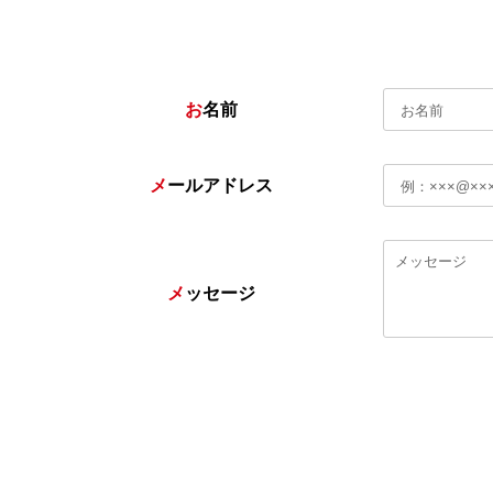
お
名前
メ
ールアドレス
メ
ッセージ