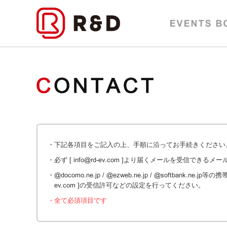
・下記各項目をご記入の上、手順に沿ってお手続きください
・必ず [ info@rd-ev.com ]より届くメールを受信でき
・@docomo.ne.jp / @ezweb.ne.jp / @softba
ev.com ]の受信許可などの設定を行ってください。
・全て必須項目です