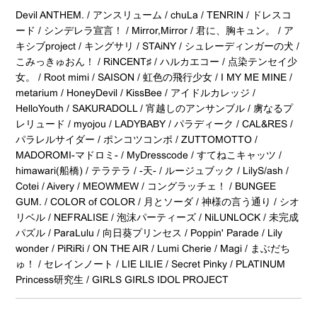
Devil ANTHEM. / アンスリューム / chuLa / TENRIN / ドレスコ
ード / シンデレラ宣言！ / Mirror,Mirror / 君に、胸キュン。 / ア
キシブproject / キングサリ / STAiNY / シュレーディンガーの犬 /
こみっきゅおん！ / RiNCENT♯ / ハルカエコー / 点染テンセイ少
女。 / Root mimi / SAISON / 虹色の飛行少女 / I MY ME MINE /
metarium / HoneyDevil / KissBee / アイドルカレッジ /
HelloYouth / SAKURADOLL / 宵越しのアンサンブル / 虜なるプ
レリュード / myojou / LADYBABY / パラディーク / CAL&RES /
パラレルサイダー / ポンコツコンポ / ZUTTOMOTTO /
MADOROMI-マドロミ- / MyDresscode / すてねこキャッツ /
himawari(船橋) / テラテラ / -天- / ルージュブック / LilyS/ash /
Cotei / Aivery / MEOWMEW / コングラッチェ！ / BUNGEE
GUM. / COLOR of COLOR / 月とソーダ / 神様の言う通り / シオ
リベル / NEFRALISE / 泡沫パーティーズ / NiLUNLOCK / 未完成
パズル / ParaLulu / 向日葵プリンセス / Poppin' Parade / Lily
wonder / PiRiRi / ON THE AIR / Lumi Cherie / Magi / まぶだち
ゅ！ / セレインノート / LIE LILIE / Secret Pinky / PLATINUM
Princess研究生 / GIRLS GIRLS IDOL PROJECT